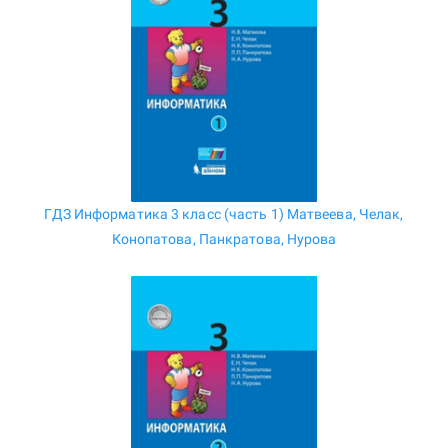
ГДЗ Информатика 3 класс (часть 1) Матвеева, Челак,
Конопатова, Панкратова, Нурова