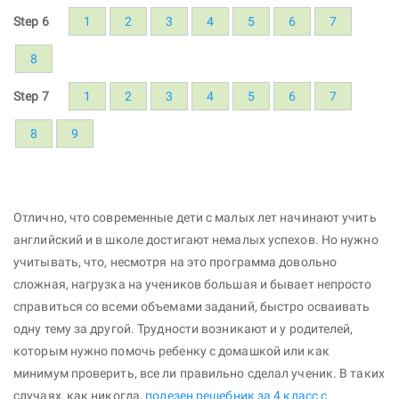
Step 6
1
2
3
4
5
6
7
8
Step 7
1
2
3
4
5
6
7
8
9
Отлично, что современные дети с малых лет начинают учить
английский и в школе достигают немалых успехов. Но нужно
учитывать, что, несмотря на это программа довольно
сложная, нагрузка на учеников большая и бывает непросто
справиться со всеми объемами заданий, быстро осваивать
одну тему за другой. Трудности возникают и у родителей,
которым нужно помочь ребенку с домашкой или как
минимум проверить, все ли правильно сделал ученик. В таких
случаях, как никогда,
полезен решебник за 4 класс с