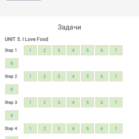
Задачи
UNIT 5. I Love Food
Step 1
1
2
3
4
5
6
7
8
Step 2
1
2
3
4
5
6
7
8
Step 3
1
2
3
4
5
6
7
8
Step 4
1
2
3
4
5
6
7