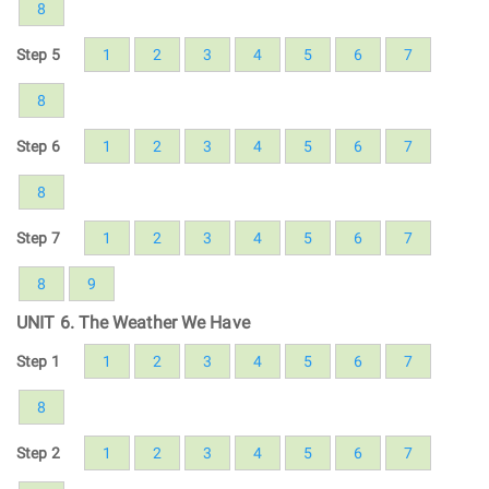
8
Step 5
1
2
3
4
5
6
7
8
Step 6
1
2
3
4
5
6
7
8
Step 7
1
2
3
4
5
6
7
8
9
UNIT 6. The Weather We Have
Step 1
1
2
3
4
5
6
7
8
Step 2
1
2
3
4
5
6
7