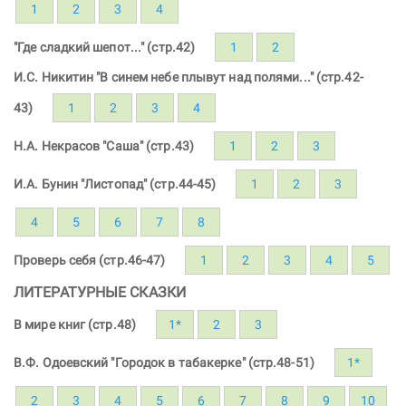
1
2
3
4
"Где сладкий шепот..." (стр.42)
1
2
И.С. Никитин "В синем небе плывут над полями..." (стр.42-
43)
1
2
3
4
Н.А. Некрасов "Саша" (стр.43)
1
2
3
И.А. Бунин "Листопад" (стр.44-45)
1
2
3
4
5
6
7
8
Проверь себя (стр.46-47)
1
2
3
4
5
ЛИТЕРАТУРНЫЕ СКАЗКИ
В мире книг (стр.48)
1*
2
3
В.Ф. Одоевский "Городок в табакерке" (стр.48-51)
1*
2
3
4
5
6
7
8
9
10