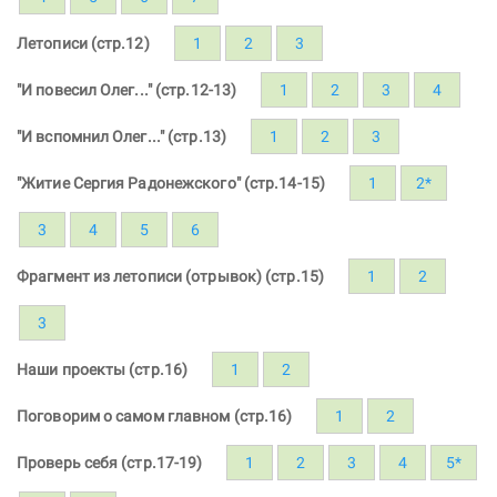
Летописи (стр.12)
1
2
3
"И повесил Олег..." (стр.12-13)
1
2
3
4
"И вспомнил Олег..." (стр.13)
1
2
3
"Житие Сергия Радонежского" (стр.14-15)
1
2*
3
4
5
6
Фрагмент из летописи (отрывок) (стр.15)
1
2
3
Наши проекты (стр.16)
1
2
Поговорим о самом главном (стр.16)
1
2
Проверь себя (стр.17-19)
1
2
3
4
5*