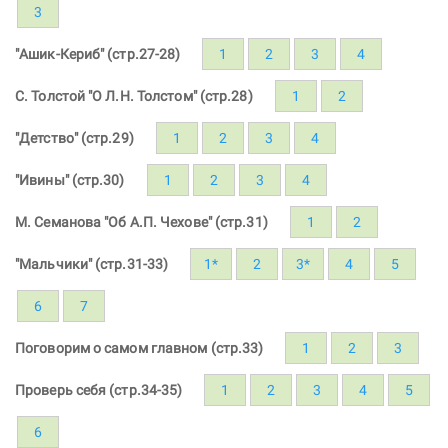
3
"Ашик-Кериб" (стр.27-28)
1
2
3
4
С. Толстой "О Л.Н. Толстом" (стр.28)
1
2
"Детство" (стр.29)
1
2
3
4
"Ивины" (стр.30)
1
2
3
4
М. Семанова "Об А.П. Чехове" (стр.31)
1
2
"Мальчики" (стр.31-33)
1*
2
3*
4
5
6
7
Поговорим о самом главном (стр.33)
1
2
3
Проверь себя (стр.34-35)
1
2
3
4
5
6