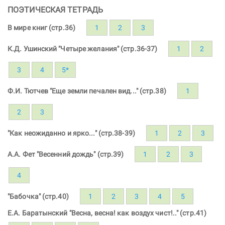
ПОЭТИЧЕСКАЯ ТЕТРАДЬ
В мире книг (стр.36)
1
2
3
К.Д. Ушинский "Четыре желания" (стр.36-37)
1
2
3
4
5*
Ф.И. Тютчев "Еще земли печален вид..." (стр.38)
1
2
3
"Как неожиданно и ярко..." (стр.38-39)
1
2
3
А.А. Фет "Весенний дождь" (стр.39)
1
2
3
4
"Бабочка" (стр.40)
1
2
3
4
5
Е.А. Баратынский "Весна, весна! как воздух чист!.." (стр.41)