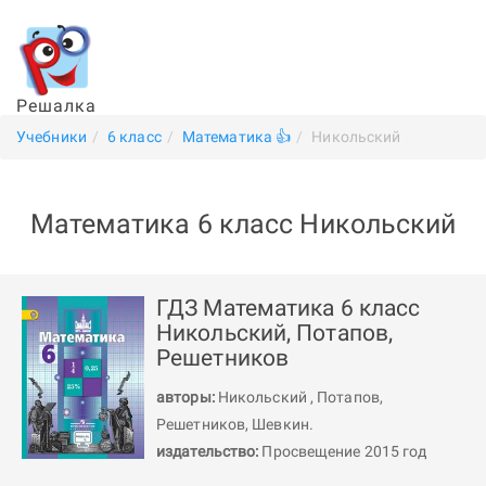
Решалка
Учебники
6 класс
Математика 👍
Никольский
Математика 6 класс Никольский
ГДЗ Математика 6 класс
Никольский, Потапов,
Решетников
авторы:
Никольский
,
Потапов
,
Решетников
,
Шевкин
.
издательство:
Просвещение 2015 год