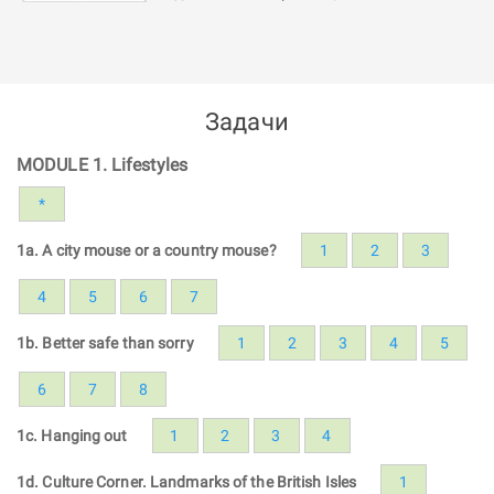
Задачи
MODULE 1. Lifestyles
*
1a. A city mouse or a country mouse?
1
2
3
4
5
6
7
1b. Better safe than sorry
1
2
3
4
5
6
7
8
1c. Hanging out
1
2
3
4
1d. Culture Corner. Landmarks of the British Isles
1