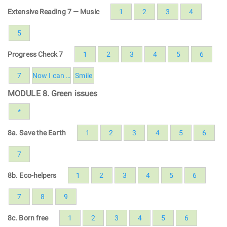
Extensive Reading 7 — Music
1
2
3
4
5
Progress Check 7
1
2
3
4
5
6
7
Now I can …
Smile
MODULE 8. Green issues
*
8a. Save the Earth
1
2
3
4
5
6
7
8b. Eco-helpers
1
2
3
4
5
6
7
8
9
8c. Born free
1
2
3
4
5
6