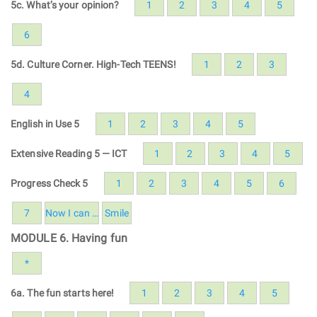
5c. What’s your opinion?
1
2
3
4
5
6
5d. Culture Corner. High-Tech TEENS!
1
2
3
4
English in Use 5
1
2
3
4
5
Extensive Reading 5 — ICT
1
2
3
4
5
Progress Check 5
1
2
3
4
5
6
7
Now I can …
Smile
MODULE 6. Having fun
*
6a. The fun starts here!
1
2
3
4
5