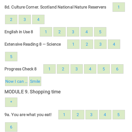
8d. Culture Corner. Scotland National Nature Reservers
1
2
3
4
English in Use 8
1
2
3
4
5
Extensive Reading 8 — Science
1
2
3
4
5
Progress Check 8
1
2
3
4
5
6
Now I can …
Smile
MODULE 9. Shopping time
*
9a. You are what you eat!
1
2
3
4
5
6