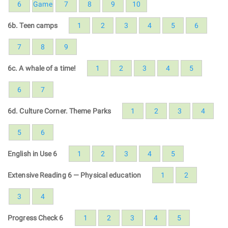
6
Game
7
8
9
10
6b. Teen camps
1
2
3
4
5
6
7
8
9
6c. A whale of a time!
1
2
3
4
5
6
7
6d. Culture Corner. Theme Parks
1
2
3
4
5
6
English in Use 6
1
2
3
4
5
Extensive Reading 6 — Physical education
1
2
3
4
Progress Check 6
1
2
3
4
5