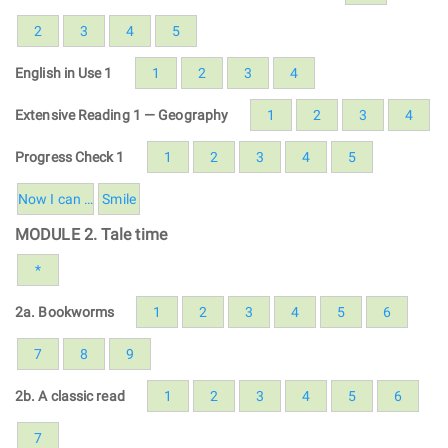
2
3
4
5
English in Use 1
1
2
3
4
Extensive Reading 1 — Geography
1
2
3
4
Progress Check 1
1
2
3
4
5
Now I can …
Smile
MODULE 2. Tale time
*
2a. Bookworms
1
2
3
4
5
6
7
8
9
2b. A classic read
1
2
3
4
5
6
7