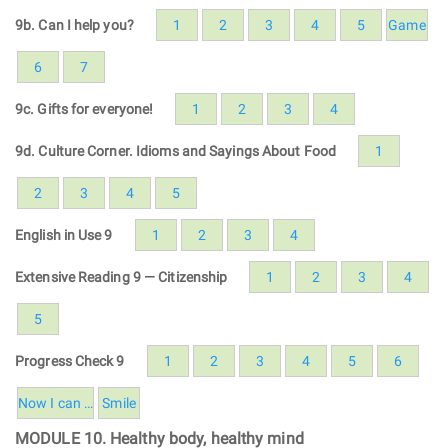
9b. Can I help you?
1
2
3
4
5
Game
6
7
9c. Gifts for everyone!
1
2
3
4
9d. Culture Corner. Idioms and Sayings About Food
1
2
3
4
5
English in Use 9
1
2
3
4
Extensive Reading 9 — Citizenship
1
2
3
4
5
Progress Check 9
1
2
3
4
5
6
Now I can …
Smile
MODULE 10. Healthy body, healthy mind