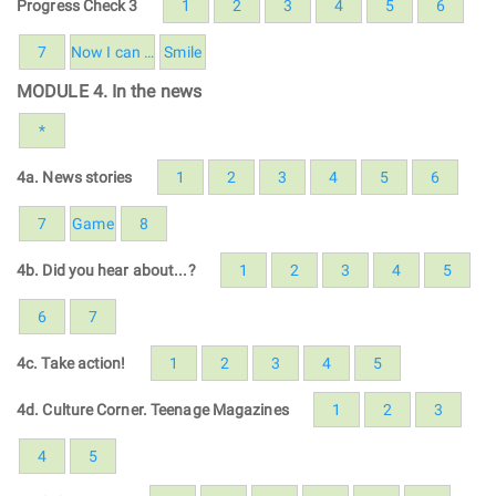
Progress Check 3
1
2
3
4
5
6
7
Now I can …
Smile
MODULE 4. In the news
*
4a. News stories
1
2
3
4
5
6
7
Game
8
4b. Did you hear about...?
1
2
3
4
5
6
7
4c. Take action!
1
2
3
4
5
4d. Culture Corner. Teenage Magazines
1
2
3
4
5