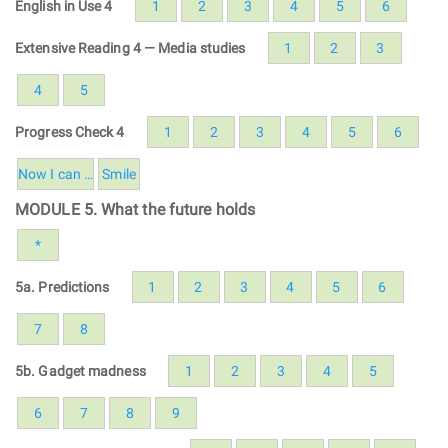
English in Use 4
1
2
3
4
5
6
Extensive Reading 4 — Media studies
1
2
3
4
5
Progress Check 4
1
2
3
4
5
6
Now I can …
Smile
MODULE 5. What the future holds
*
5a. Predictions
1
2
3
4
5
6
7
8
5b. Gadget madness
1
2
3
4
5
6
7
8
9