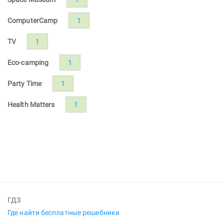
ComputerCamp
1
TV
1
Eco-camping
1
Party Time
1
Health Matters
1
ГДЗ
Где найти бесплатные решебники