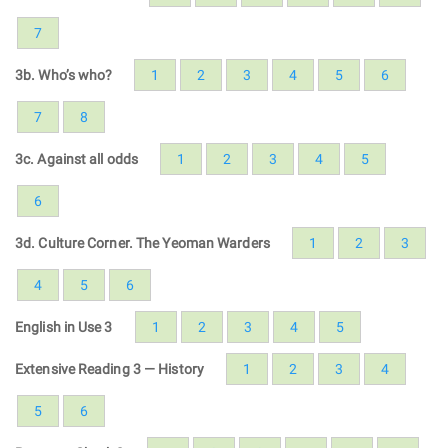
7
3b. Who’s who?
1
2
3
4
5
6
7
8
3c. Against all odds
1
2
3
4
5
6
3d. Culture Corner. The Yeoman Warders
1
2
3
4
5
6
English in Use 3
1
2
3
4
5
Extensive Reading 3 — History
1
2
3
4
5
6