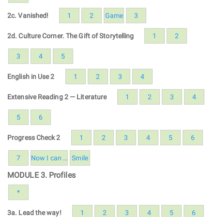
2c. Vanished!
1
2
Game
3
2d. Culture Corner. The Gift of Storytelling
1
2
3
4
5
English in Use 2
1
2
3
4
Extensive Reading 2 — Literature
1
2
3
4
5
6
Progress Check 2
1
2
3
4
5
6
7
Now I can …
Smile
MODULE 3. Profiles
*
3a. Lead the way!
1
2
3
4
5
6