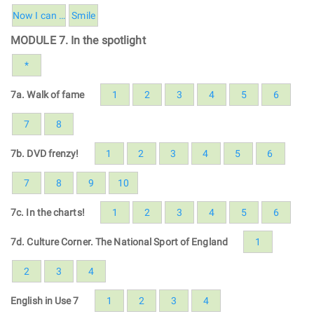
Now I can …
Smile
MODULE 7. In the spotlight
*
7a. Walk of fame
1
2
3
4
5
6
7
8
7b. DVD frenzy!
1
2
3
4
5
6
7
8
9
10
7c. In the charts!
1
2
3
4
5
6
7d. Culture Corner. The National Sport of England
1
2
3
4
English in Use 7
1
2
3
4