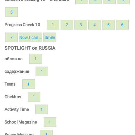
5
Progress Check 10
1
2
3
4
5
6
7
Now I can …
Smile
SPOTLIGHT on RUSSIA
обложка
1
содержание
1
Teens
1
Chekhov
1
Activity Time
1
School Magazine
1
Space Museum
1