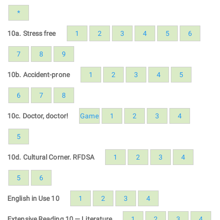
*
10a. Stress free
1
2
3
4
5
6
7
8
9
10b. Accident-prone
1
2
3
4
5
6
7
8
10c. Doctor, doctor!
Game
1
2
3
4
5
10d. Cultural Corner. RFDSA
1
2
3
4
5
6
English in Use 10
1
2
3
4
Extensive Reading 10 — Literature
1
2
3
4