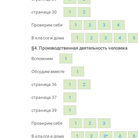
страница 30
1
2
Проверим себя
1
2
3
4
В классе и дома
1
2
3
4
5
§4. Производственная деятельность человека
Вспомним
1
Обсудим вместе
1
страница 36
1
2
страница 37
1
страница 39
1
Проверим себя
1
2
3
В классе и дома
1
2
3*
4
5