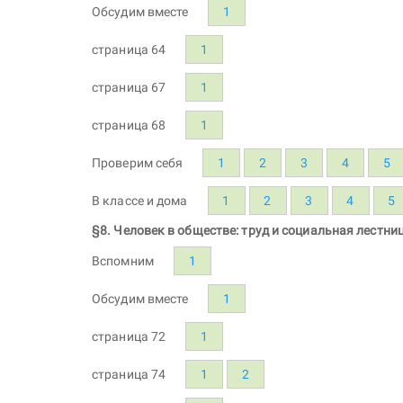
Обсудим вместе
1
страница 64
1
страница 67
1
страница 68
1
Проверим себя
1
2
3
4
5
В классе и дома
1
2
3
4
5
§8. Человек в обществе: труд и социальная лестни
Вспомним
1
Обсудим вместе
1
страница 72
1
страница 74
1
2