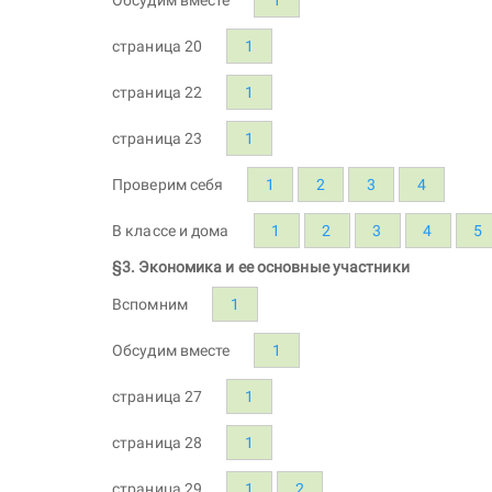
страница 20
1
страница 22
1
страница 23
1
Проверим себя
1
2
3
4
В классе и дома
1
2
3
4
5
§3. Экономика и ее основные участники
Вспомним
1
Обсудим вместе
1
страница 27
1
страница 28
1
страница 29
1
2