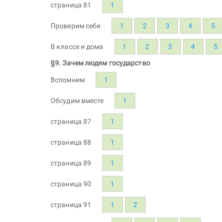
страница 81
1
Проверим себя
1
2
3
4
5
В классе и дома
1
2
3
4
5
§9. Зачем людям государство
Вспомним
1
Обсудим вместе
1
страница 87
1
страница 88
1
страница 89
1
страница 90
1
страница 91
1
2