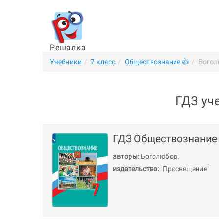
Решалка
Учебники
7 класс
Обществознание 👍
Богол
ГДЗ уч
ГДЗ Обществознание 
авторы:
Боголюбов
.
издательство:
"Просвещение"