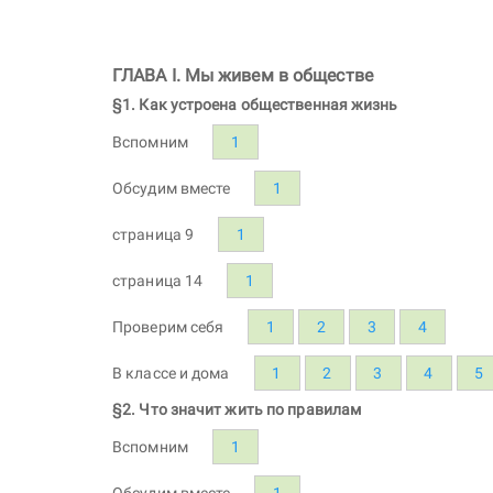
ГЛАВА I. Мы живем в обществе
§1. Как устроена общественная жизнь
Вспомним
1
Обсудим вместе
1
страница 9
1
страница 14
1
Проверим себя
1
2
3
4
В классе и дома
1
2
3
4
5
§2. Что значит жить по правилам
Вспомним
1
Обсудим вместе
1