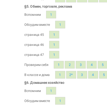
§5. Обмен, торговля, реклама
Вспомним
1
Обсудим вместе
1
страница 45
1
страница 46
1
страница 47
1
Проверим себя
1
2
3
4
5
В классе и дома
1
2*
3
4
5
§6. Домашнее хозяйство
Вспомним
1
Обсудим вместе
1