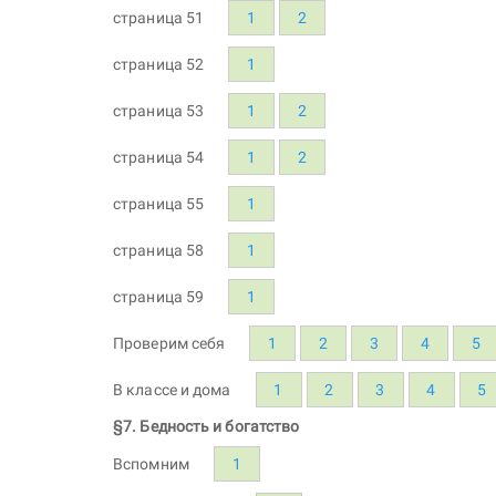
страница 51
1
2
страница 52
1
страница 53
1
2
страница 54
1
2
страница 55
1
страница 58
1
страница 59
1
Проверим себя
1
2
3
4
5
В классе и дома
1
2
3
4
5
§7. Бедность и богатство
Вспомним
1